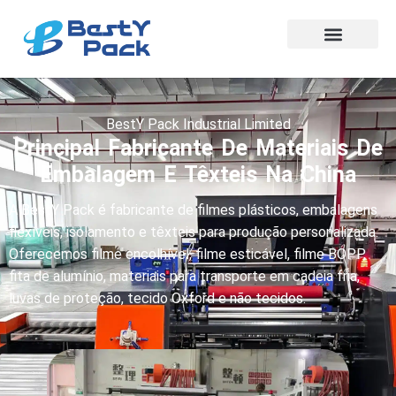
BestY Pack Industrial Limited
Principal Fabricante De Materiais De
Embalagem E Têxteis Na China
A BestY Pack é fabricante de filmes plásticos, embalagens
flexíveis, isolamento e têxteis para produção personalizada.
Oferecemos filme encolhível, filme esticável, filme BOPP,
fita de alumínio, materiais para transporte em cadeia fria,
luvas de proteção, tecido Oxford e não tecidos.