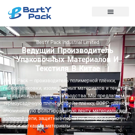
BestY Pack Industrial Limited
Ведущий Производитель
Упаковочных Материалов И
Текстиля В Китае
BestY Pack — производитель полимерной плёнки,
гибкой упаковки, изоляционных материалов и текстиля
для индивидуального производства. Мы предлагаем
термоусадочную плёнку, стрейч-плёнку, BOPP-плёнку,
алюминиевую фольгированную ленту, материалы для
холодной цепи, защитные перчатки, оксфордскую
ткань и нетканые материалы.