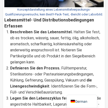
Konzeptdarstellung eines Lebensmittelverpackungs-
Qualifizierungsversuchs; kein BestY-Pack-Test, -Bericht oder Laborbild.
Lebensmittel- Und Distributionsbedingungen
Russian
Erfassen
Arabic
Beschreiben Sie das Lebensmittel.
Halten Sie fest,
Dutch
ob es trocken, wässrig, sauer, fettig, ölig, alkoholisch,
aromatisch, scharfkantig, kohlensäurehaltig oder
Portuguese
anderweitig anspruchsvoll ist. Notieren Sie
Italian
Partikelgröße und ob Produkt in den Siegelbereich
Korean
gelangen kann.
Definieren Sie den Prozess.
Fülltemperatur,
Spanish
Sterilisations- oder Pasteurisierungsbedingungen,
French
Kühlung, Gefrierung, Gasspülung, Vakuum und
die
Japanese
Linengeschwindigkeit
. Identifizieren Sie die Form-,
Füll- und Verschließausrüstung.
English
Legen Sie den Lebenszyklus fest.
Definieren Sie die
German
angestrebte Haltbarkeit, Lagerungstemperatur und -