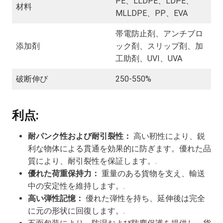
PE、LLDPE、LDPE、
材料
MLLDPE、PP、EVA
帯電防止剤、アンチブロ
添加剤
ック剤、スリップ剤、加
工助剤、UVI、UVA
破断伸び
250-550%
利点:
耐パンク性および耐引裂性：
高い靭性により、鋭
利な物体による貫通を効果的に防ぎます。優れた品
質により、耐引裂性を保証します。.
優れた荷重保持力：
重量のある貨物を支え、輸送
中の安定性を維持します。.
高い弾性記憶：
優れた弾性を持ち、延伸後は完全
に元の形状に回復します。.