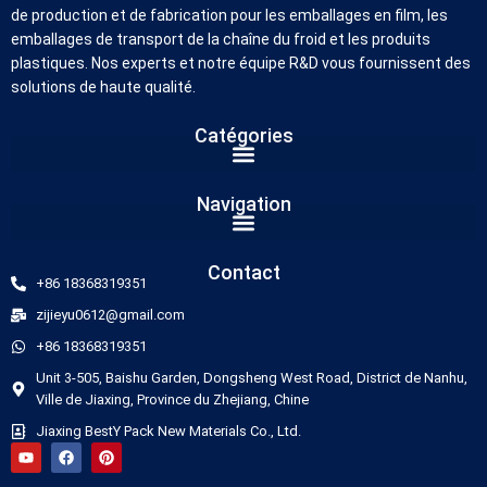
de production et de fabrication pour les emballages en film, les
emballages de transport de la chaîne du froid et les produits
plastiques. Nos experts et notre équipe R&D vous fournissent des
solutions de haute qualité.
Catégories
German
Navigation
Russian
Arabic
Contact
+86 18368319351
Dutch
zijieyu0612@gmail.com
Portuguese
+86 18368319351
Italian
Unit 3-505, Baishu Garden, Dongsheng West Road, District de Nanhu,
Korean
Ville de Jiaxing, Province du Zhejiang, Chine
Jiaxing BestY Pack New Materials Co., Ltd.
Spanish
Japanese