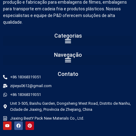
produção e fabricação para embalagens de filmes, embalagens
para transporte em cadeia fria e produtos plásticos. Nossos
especialistas e equipe de P&D oferecem soluções de alta
qualidade.
Categorias
German
Navegação
Russian
Arabic
Contato
+86 18368319351
Dutch
zijieyu0612@gmail.com
Italian
+86 18368319351
Korean
Unit 3-505, Baishu Garden, Dongsheng West Road, Distrito de Nanhu,
Spanish
Cidade de Jiaxing, Província de Zhejiang, China
Jiaxing BestY Pack New Materials Co., Ltd.
French
Japanese