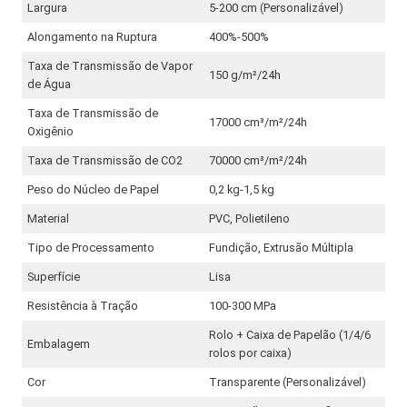
Largura
5-200 cm (Personalizável)
Alongamento na Ruptura
400%-500%
Taxa de Transmissão de Vapor
150 g/m²/24h
de Água
Taxa de Transmissão de
17000 cm³/m²/24h
Oxigênio
Taxa de Transmissão de CO2
70000 cm³/m²/24h
Peso do Núcleo de Papel
0,2 kg-1,5 kg
Material
PVC, Polietileno
Tipo de Processamento
Fundição, Extrusão Múltipla
Superfície
Lisa
Resistência à Tração
100-300 MPa
Rolo + Caixa de Papelão (1/4/6
Embalagem
rolos por caixa)
Cor
Transparente (Personalizável)