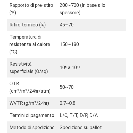
Rapporto di pre-stiro
200~700 (In base allo
(%)
spessore)
Ritiro termico (%)
45~70
Temperatura di
resistenza al calore
150~180
(°C)
Resistività
10⁶ a 10¹¹
superficiale (Ω/sq)
OTR
50~70
(cm³/m²/24hr/atm)
WVTR (g/m²/24hr)
0.7~0.8
Termini di pagamento
L/C, T/T, D/P, D/A
Metodo di spedizione
Spedizione su pallet