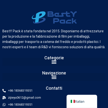
German
Russian
BestY Pack è stata fondata nel 2015. Disponiamo di attrezzature
per la produzione e la fabbricazione di film per imballaggi,
Arabic
imballaggi per trasporto a catena del freddo e prodotti plastici. I
Dutch
nostri esperti e il team di R&D vi forniscono soluzioni di alta qualità.
Portuguese
Categorie
Korean
Spanish
Navigazione
French
Japanese
Contatti
+86 18368319351
English
zijieyu0612@gmail.com
Italian
+86 18368319351